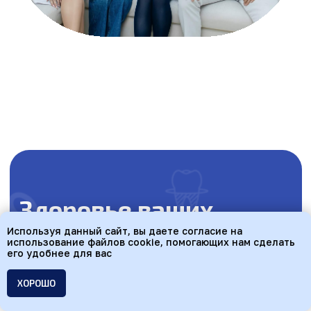
Используя данный сайт, вы даете согласие на
использование файлов cookie, помогающих нам сделать
его удобнее для вас
ХОРОШО
Как нас найти?