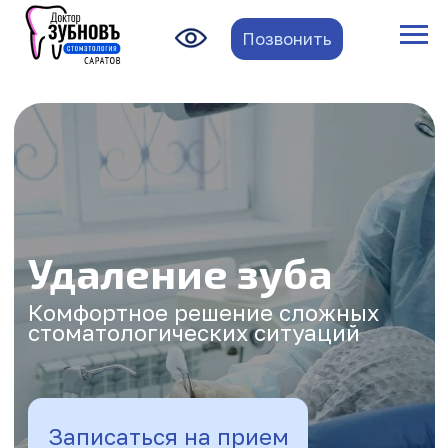
Позвонить
Удаление зуба
Комфортное решение сложных
стоматологических ситуаций
Записаться на прием
от 1 700₽